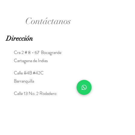
Contáctanos
Dirección
Cra
2 # 8 - 67 Bocagrande
Cartagena de Indias
Calle 84B #42C
Barranquilla
Calle 13 No. 2 Rodadero
Santa Marta
Contacto
+57 3005656745
info@crosettes.com