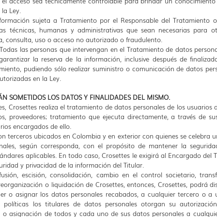
el acceso sea técnicamente controlable para brindar un conocimiento re
la Ley.
información sujeta a Tratamiento por el Responsable del Tratamiento 
s técnicas, humanas y administrativas que sean necesarias para oto
a, consulta, uso o acceso no autorizado o fraudulento.
d: Todas las personas que intervengan en el Tratamiento de datos person
arantizar la reserva de la información, inclusive después de finaliza
miento, pudiendo sólo realizar suministro o comunicación de datos per
autorizadas en la Ley.
ÁN SOMETIDOS LOS DATOS Y FINALIDADES DEL MISMO.
es, Crosettes realiza el tratamiento de datos personales de los usuarios 
ios, proveedores; tratamiento que ejecuta directamente, a través de s
rios encargados de ello.
n terceros ubicados en Colombia y en exterior con quienes se celebra u
nales, según corresponda, con el propósito de mantener la segurida
ándares aplicables. En todo caso, Crosettes le exigirá al Encargado de
ridad y privacidad de la información del Titular.
usión, escisión, consolidación, cambio en el control societario, trans
 reorganización o liquidación de Crosettes, entonces, Crosettes, podrá d
vender o asignar los datos personales recabados, a cualquier tercero o 
 políticas los titulares de datos personales otorgan su autorizació
nta o asignación de todos y cada uno de sus datos personales a cualqu