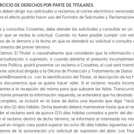
ERCICIO DE DERECHOS POR PARTE DE TITULARES.
 deben dirigir sus solicitudes o reclamos al correo electrónico
servicioal
para el efecto podrán hacer uso del Formato de Solicitudes y Reclamacio
s y consultas: Crosettes, debe atender las solicitudes y consultas en un 
n que se reciba la solicitud. Cuando no fuere posible cumplir con es
os de la demora y la fecha en que se atenderá su solicitud o consult
ncimiento del primer término.
clamos: El Titular o causahabiente que consideren que la información
actualización o supresión, o cuando advierta el presunto incumplimie
ente Política, podrá presentar un reclamo a Crosettes, el cual será tramit
te solicitud dirigida a la Oficina de Protección y Tratamiento de Datos P
liente@maestrik.co
con la identificación del Titular, la descripción de lo
s documentos que se quiera hacer valer. Si el reclamo resulta incompl
uientes a la recepción del mismo para que subsane las fallas. Transcurr
icitante presente la información requerida, se entenderá que ha desistido
 completo, se incluirá en la base de datos una leyenda que diga “recl
 dos (2) días hábiles. Dicha leyenda deberá mantenerse hasta que el re
r el reclamo será de quince (15) días hábiles contados a partir del día s
 el reclamo dentro de dicho término, se informará al interesado los mo
ual en ningún caso podrá superar los ocho (8) días hábiles siguientes al
atoria de la autorización y/o solicitud de supresión del dato: Los T