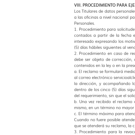
VIII. PROCEDIMIENTO PARA EJ
Los Titulares de datos personales
a las oficinas a nivel nacional 
Personales.
1. Procedimiento para solicitude
contados a partir de la fecha e
interesado expresando los motiv
(5) días hábiles siguientes al ve
2. Procedimiento en caso de re
debe ser objeto de corrección, 
contenidos en la ley o en la pres
a. El reclamo se formulará median
al correo electrónico
servicioalc
la dirección, y acompañando lo
dentro de los cinco (5) días sig
del requerimiento, sin que el sol
b. Una vez recibido el reclamo
mismo, en un término no mayor a
c. El término máximo para atende
Cuando no fuere posible atender
que se atenderá su reclamo, la c
3. Procedimiento para la revoc