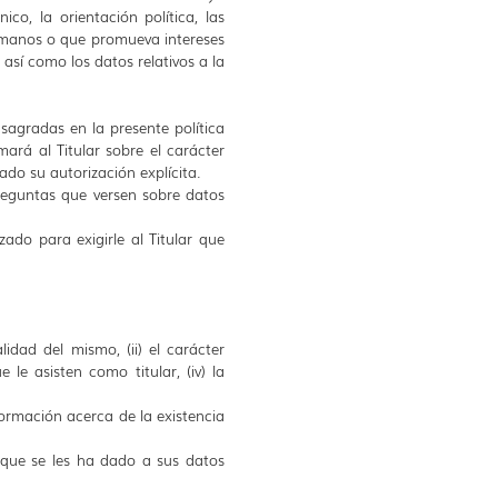
co, la orientación política, las
 humanos o que promueva intereses
 así como los datos relativos a la
nsagradas en la presente política
mará al Titular sobre el carácter
ado su autorización explícita.
preguntas que versen sobre datos
do para exigirle al Titular que
lidad del mismo, (ii) el carácter
 le asisten como titular, (iv) la
ormación acerca de la existencia
 que se les ha dado a sus datos