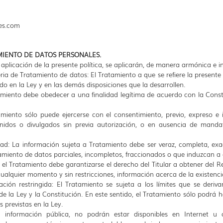
es.com
TAMIENTO DE DATOS PERSONALES.
 aplicación de la presente política, se aplicarán, de manera armónica e int
eria de Tratamiento de datos: El Tratamiento a que se refiere la presente 
do en la Ley y en las demás disposiciones que la desarrollen.
atamiento debe obedecer a una finalidad legítima de acuerdo con la Consti
tamiento sólo puede ejercerse con el consentimiento, previo, expreso e
idos o divulgados sin previa autorización, o en ausencia de mandato
idad: La información sujeta a Tratamiento debe ser veraz, completa, ex
amiento de datos parciales, incompletos, fraccionados o que induzcan a 
n el Tratamiento debe garantizarse el derecho del Titular a obtener del 
alquier momento y sin restricciones, información acerca de la existenci
ación restringida: El Tratamiento se sujeta a los límites que se deriv
 de la Ley y la Constitución. En este sentido, el Tratamiento sólo podrá
s previstas en la Ley.
a información pública, no podrán estar disponibles en Internet u