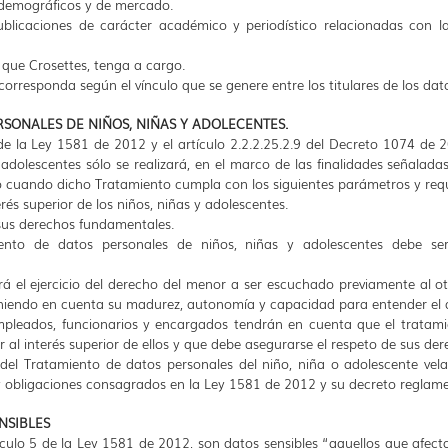
s, demográficos y de mercado.
blicaciones de carácter académico y periodístico relacionadas con la
 que Crosettes, tenga a cargo.
 corresponda según el vínculo que se genere entre los titulares de los da
RSONALES DE NIÑOS, NIÑAS Y ADOLECENTES.
de la Ley 1581 de 2012 y el artículo 2.2.2.25.2.9 del Decreto 1074 de 2
 adolescentes sólo se realizará, en el marco de las finalidades señalad
o cuando dicho Tratamiento cumpla con los siguientes parámetros y requ
rés superior de los niños, niñas y adolescentes.
 sus derechos fundamentales.
iento de datos personales de niños, niñas y adolescentes debe s
ará el ejercicio del derecho del menor a ser escuchado previamente al o
eniendo en cuenta su madurez, autonomía y capacidad para entender el 
empleados, funcionarios y encargados tendrán en cuenta que el tratam
al interés superior de ellos y que debe asegurarse el respeto de sus de
del Tratamiento de datos personales del niño, niña o adolescente vel
 y obligaciones consagrados en la Ley 1581 de 2012 y su decreto reglame
NSIBLES
ículo 5 de la Ley 1581 de 2012, son datos sensibles “aquellos que afecta