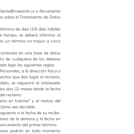
cliente@maestrik.co
o físicamente
nes sobre el Tratamiento de Datos
término de diez (10) días hábiles
te tiempo, se deberá informar al
a en un término no mayor a cinco
 contenida en una base de datos
nto de cualquiera de los deberes
ado bajo las siguientes reglas:
ersonales, a la dirección física o
s hechos que dan lugar al reclamo,
eto, se requerirá al interesado
idos dos (2) meses desde la fecha
 del reclamo.
amo en trámite” y el motivo del
clamo sea decidido.
iguiente a la fecha de su recibo.
tivos de la demora y la fecha en
 vencimiento del primer término.
itulares podrán en todo momento