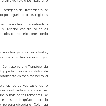
stringido sólo a los Titulares o
o Encargado del Tratamiento, se
rgar seguridad a los registros
ales que no tengan la naturaleza
da su relación con alguna de las
sonales cuando ello corresponda
de nuestras plataformas, clientes,
us empleados, funcionarios o por
n Contrato para la Transferencia
d y protección de los datos de
l Tratamiento en todo momento, el
ferencia de activos sustancial o
iscrecionalmente y bajo cualquier
a una o más partes relevantes. De
n expresa e inequívoca para la
ier persona ubicada en Colombia