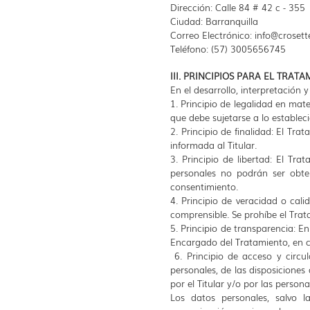
Dirección: Calle 84 # 42 c - 355
Ciudad: Barranquilla
Correo Electrónico:
info@crosett
Teléfono: (57) 3005656745
III. PRINCIPIOS PARA EL TRA
En el desarrollo, interpretación y
1. Principio de legalidad en mat
que debe sujetarse a lo estableci
2. Principio de finalidad: El Tr
informada al Titular.
3. Principio de libertad: El Tra
personales no podrán ser obten
consentimiento.
4. Principio de veracidad o cal
comprensible. Se prohíbe el Trat
5. Principio de transparencia: E
Encargado del Tratamiento, en cu
6. Principio de acceso y circul
personales, de las disposiciones
por el Titular y/o por las persona
Los datos personales, salvo l