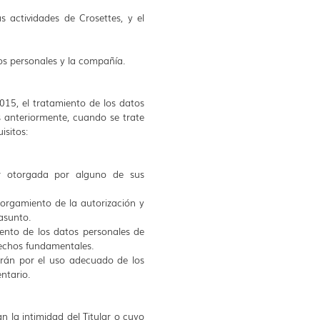
s actividades de Crosettes, y el
tos personales y la compañía.
015, el tratamiento de los datos
as anteriormente, cuando se trate
isitos:
er otorgada por alguno de sus
torgamiento de la autorización y
asunto.
iento de los datos personales de
rechos fundamentales.
arán por el uso adecuado de los
ntario.
n la intimidad del Titular o cuyo