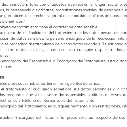
iscriminación, tales como aquellos que revelen el origen racial o étni
ficas, la pertenencia a sindicatos, organizaciones sociales, de derechos
ue garanticen los derechos y garantías de partidos políticos de oposición
os biométricos.”
bjeto de tratamiento tiene el carácter de dato sensible.
alquiera de las finalidades del tratamiento de los datos personales co
ección de datos sensibles, la persona encargada de la recolección infor
sólo se procederá al tratamiento de dichos datos cuando el Titular haya d
uministrar datos sensibles, en consecuencia, cualquier respuesta a las 
tativo.
 encargado del Responsable o Encargado del Tratamiento está autoriza
 terceros.
ES.
nales o sus causahabientes tienen los siguientes derechos:
) el tratamiento al cual serán sometidos sus datos personales y la fina
las preguntas que versen sobre datos sensibles, y (iii) los derechos que
o electrónica y teléfono del Responsable del Tratamiento.
ncargado del Tratamiento, en cualquier momento y sin restricciones, inf
sable o Encargado del Tratamiento, previa solicitud, respecto del uso