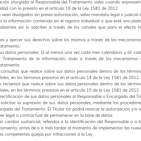
ización otorgada al Responsable del Tratamiento salvo cuando expresa
dad con lo previsto en el artículo 10 de la Ley 1581 de 2012.
 sean divulgados sin previa autorización, salvo mandato legal o judicial 
 la información contenida en el registro individual o que esté vinculada 
abientes así lo soliciten a través de los canales que para el efecto 
es y ejercer sus derechos sobre los mismos a través de los mecanismo
atamiento.
us datos personales: (i) al menos una vez cada mes calendario, y (ii) ca
 de Tratamiento de la información; todo a través de los mecanismos 
atamiento.
s consultas que realice sobre sus datos personales dentro de los términ
iles, en los términos previstos en el artículo 14 de la Ley 1581 de 2012.
os reclamos que realice sobre sus datos personales dentro de los términ
iles, en los términos previstos en el artículo 15 de la Ley 1581 de 2012.
/o rectificación de sus datos personales al Responsable o Encargado del T
 solicitar la supresión de sus datos personales, mediante los procedim
rgado del Tratamiento. El Titular no podrá revocar la autorización y/o so
r legal o contractual de permanecer en la base de datos.
r cambio sustancial, referidos a la identificación del Responsable o a la
atamiento, antes de o a más tardar al momento de implementar las nuevas
es competentes quejas por infracciones a la Ley.