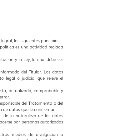
egral, los siguientes principios:
política es una actividad reglada
tución y la Ley, la cual debe ser
 informado del Titular. Los datos
 legal o judicial que releve el
acta, actualizada, comprobable y
error.
Responsable del Tratamiento o del
a de datos que le conciernan.
an de la naturaleza de los datos
 hacerse por personas autorizadas
 otros medios de divulgación o