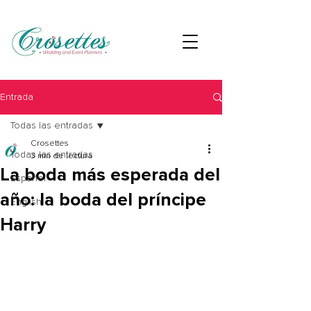
Entrada
Todas las entradas
Crosettes
Todas las entradas
3 min de lectura
La boda más esperada del
Español
año: la boda del príncipe
English
Harry