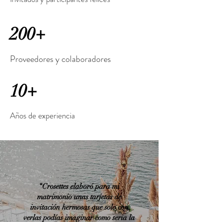
200+
Proveedores y colaboradores
10+
Años de experiencia
“Crosettes elaboró para mi
matrimonio unas tarjetas de
invitación hermosas que solo con
verlas podías imaginar como seria la