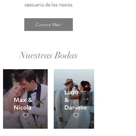
vestuario de los novios
¡Conoce Más!
Nuestras Bodas
Ludovic
Max &
&
Nicola
Danielle