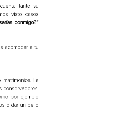
uenta tanto su 
os visto casos 
“¿te casarías conmigo?” 
s acomodar a tu 
 matrimonios. La 
s conservadores. 
omo por ejemplo 
os o dar un bello 