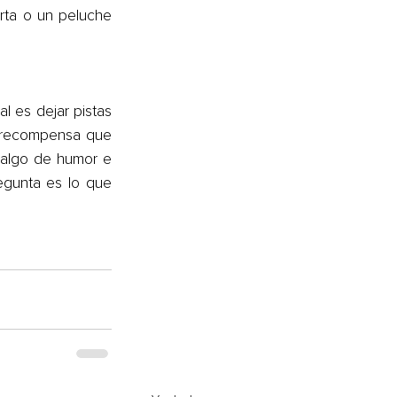
rta o un peluche 
 es dejar pistas 
u recompensa que 
 algo de humor e 
egunta es lo que 